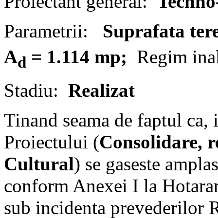
Proiectant general:
Techno-
Parametrii:
Suprafata ter
A
= 1.114 mp;
Regim ina
d
Stadiu:
Realizat
Tinand seama de faptul ca, i
Proiectului (
Consolidare, r
Cultural
) se gaseste amplas
conform Anexei I la Hotara
sub incidenta prevederilor