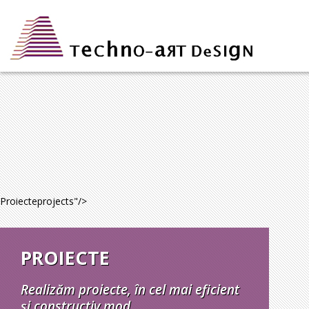
Proiecte
projects
"/>
PROIECTE
Realizăm proiecte, în cel mai eficient
și constructiv mod