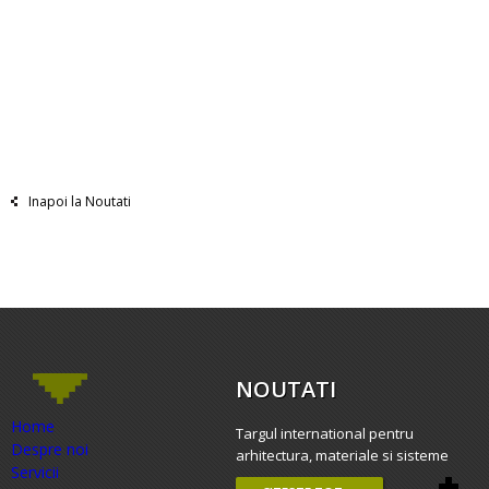
Inapoi la Noutati
NOUTATI
Home
Targul international pentru
Despre noi
arhitectura, materiale si sisteme
Servicii
constructive – BAU 2015, Munchen