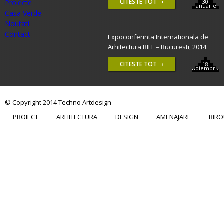
CITESTE TOT ›
Proiecte
30
ianuarie
Casa Verde
Noutati
Contact
Expoconferinta Internationala de
Arhitectura RIFF – Bucuresti, 2014
CITESTE TOT ›
18
noiembrie
© Copyright 2014 Techno Artdesign
PROIECT
ARHITECTURA
DESIGN
AMENAJARE
BIRO