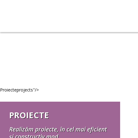
Proiecte
projects
"/>
PROIECTE
Realizăm proiecte, în cel mai eficient
și constructiv mod