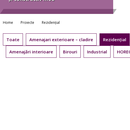
Home
Proiecte
Rezidențial
Toate
Amenajari exterioare – cladire
Rezidențial
Amenajări interioare
Birouri
Industrial
HORE
Bloc de locuinte cu spatiu
Comp
birouri la parter, mun. Buzau
Blocuri l