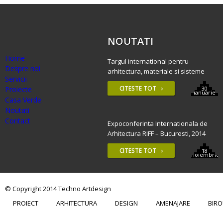
NOUTATI
Home
Targul international pentru
Despre noi
arhitectura, materiale si sisteme
Servicii
constructive – BAU 2015, Munchen
CITESTE TOT ›
Proiecte
30
ianuarie
Casa Verde
Noutati
Contact
Expoconferinta Internationala de
Arhitectura RIFF – Bucuresti, 2014
CITESTE TOT ›
18
noiembrie
© Copyright 2014 Techno Artdesign
PROIECT
ARHITECTURA
DESIGN
AMENAJARE
BIRO