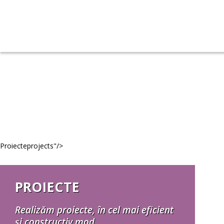
Proiecte
projects
"/>
PROIECTE
Realizăm proiecte, în cel mai eficient
și constructiv mod