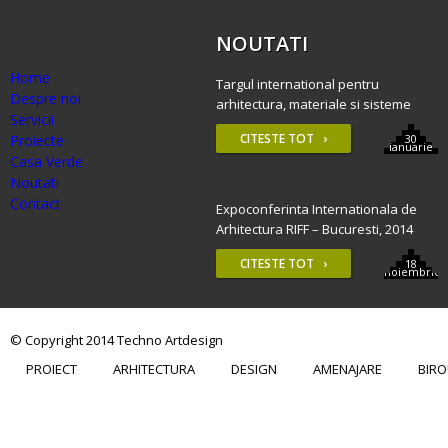
NOUTATI
Home
Targul international pentru
Despre noi
arhitectura, materiale si sisteme
Servicii
constructive – BAU 2015, Munchen
CITESTE TOT ›
Proiecte
30
ianuarie
Casa Verde
Noutati
Contact
Expoconferinta Internationala de
Arhitectura RIFF – Bucuresti, 2014
CITESTE TOT ›
18
noiembrie
© Copyright 2014 Techno Artdesign
PROIECT
ARHITECTURA
DESIGN
AMENAJARE
BIRO