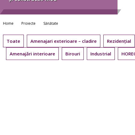
Home
Proiecte
Sănătate
Toate
Amenajari exterioare – cladire
Rezidențial
Amenajări interioare
Birouri
Industrial
HORE
Extindere Spital Judetean de
COMP
Urgenta – Tg. Jiu
COMU
PERS
DIZAB
Fil