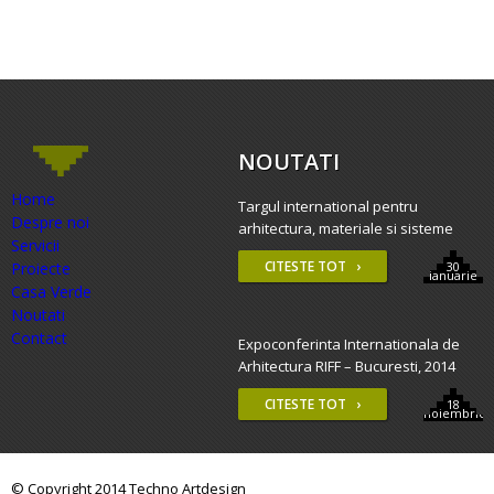
NOUTATI
Home
Targul international pentru
Despre noi
arhitectura, materiale si sisteme
Servicii
constructive – BAU 2015, Munchen
CITESTE TOT ›
Proiecte
30
ianuarie
Casa Verde
Noutati
Contact
Expoconferinta Internationala de
Arhitectura RIFF – Bucuresti, 2014
CITESTE TOT ›
18
noiembrie
© Copyright 2014 Techno Artdesign