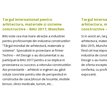
Targul international pentru
Targul interna
arhitectura, materiale si sisteme
arhitectura, m
constructive – BAU 2017, Munchen
constructive 
BAU este cea mai mare atracție a industriei
Si in acest an, ta
pentru profesioniștii din industria constructiilor:
arhitectura, mater
“Târgul mondial de arhitectură, materiale și
BAU 2015, Munchen
sisteme”. Specialistii in proiectare ai firmei
fiind cel mai impo
Techno – Art Design s-au documentat si au
industria de constr
participat la BAU 2017 pentru a se implica in
Design s-au numara
proiectarea cu success a viitorului constructiilor.
de oferta excepti
Aici proiectantii – arhitecti si ingineri au găsit
conferita, cu prof
soluții concrete pentru idei de perspectivă in
expozanti.
constructia de case,blocuri de locuinte, imobile
birouri, clinici medicale, turism, etc…