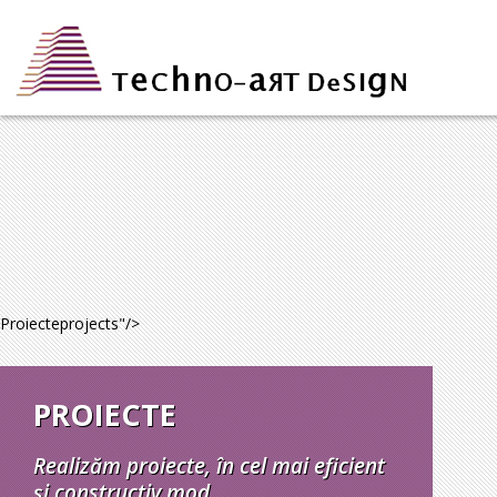
Proiecte
projects
"/>
PROIECTE
Realizăm proiecte, în cel mai eficient
și constructiv mod